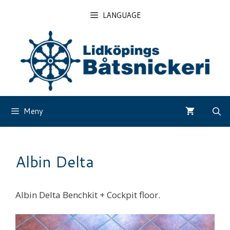
Skip
LANGUAGE
to
content
Meny
Albin Delta
Albin Delta Benchkit + Cockpit floor.