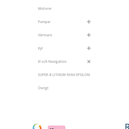
Motorer
Pumpar
Värmare
Kyl
El och Navigation
SUPER-B LITHIUM 90AH EPSILON
Övrigt
R