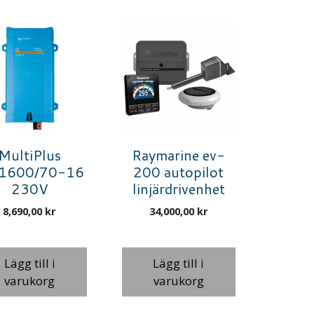
MultiPlus
Raymarine ev-
/1600/70-16
200 autopilot
230V
linjärdrivenhet
8,690,00
kr
34,000,00
kr
Lägg till i
Lägg till i
varukorg
varukorg