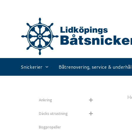
Hoppa
till
innehåll
Snickerier
Båtrenovering, service & underhål
H
Ankring
Däcks utrustning
Bogpropeller