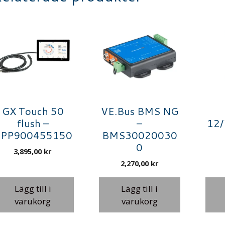
GX Touch 50
VE.Bus BMS NG
flush –
–
12
PP900455150
BMS30020030
0
3,895,00
kr
2,270,00
kr
Lägg till i
Lägg till i
varukorg
varukorg