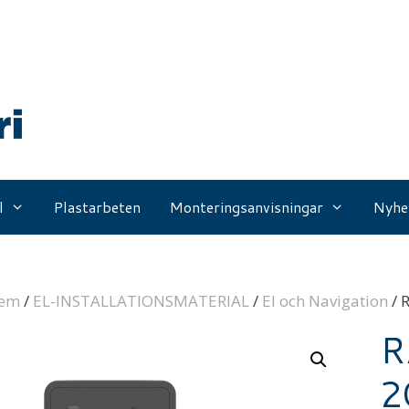
l
Plastarbeten
Monteringsanvisningar
Nyhe
em
/
EL-INSTALLATIONSMATERIAL
/
El och Navigation
/ 
R
2