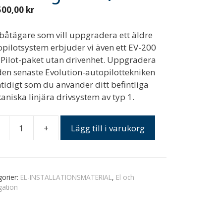
500,00
kr
 båtägare som vill uppgradera ett äldre
opilotsystem erbjuder vi även ett EV-200
l Pilot-paket utan drivenhet. Uppgradera
 den senaste Evolution-autopilottekniken
tidigt som du använder ditt befintliga
niska linjära drivsystem av typ 1.
+
Lägg till i varukorg
MARINE
lbåt,
gorier:
EL-INSTALLATIONSMATERIAL
,
El och
ngd
gation