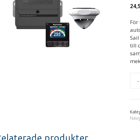
24,
För
aut
Sai
till
sam
meka
-
RAY
EV-
200
Sege
Kate
mä
Navi
elaterade produkter