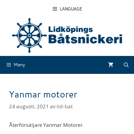
Hoppa
LANGUAGE
till
innehåll
Meny
Yanmar motorer
24 augusti, 2021
av
lid-bat
Återförsäljare Yanmar Motorer.