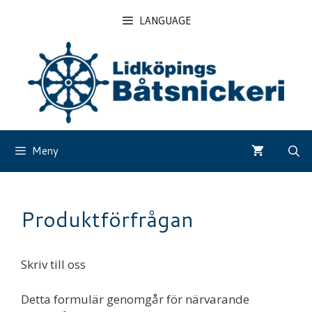
Hoppa
LANGUAGE
till
innehåll
Meny
Produktförfrågan
Skriv till oss
Detta formulär genomgår för närvarande